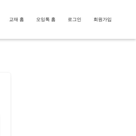
교재 홈
오잉톡 홈
로그인
회원가입