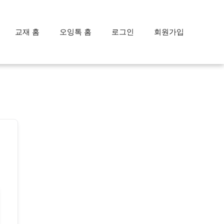
교재 홈
오잉톡 홈
로그인
회원가입